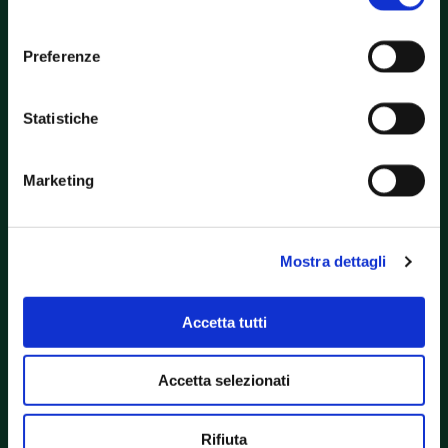
consenso
Preferenze
Statistiche
CONTATTAMI
Marketing
Iniziamo un nuovo
progetto.
Mostra dettagli
TELEFONO
Accetta tutti
+39 0444 751024
Accetta selezionati
E-MAIL
info@archlucamottin.com
Rifiuta