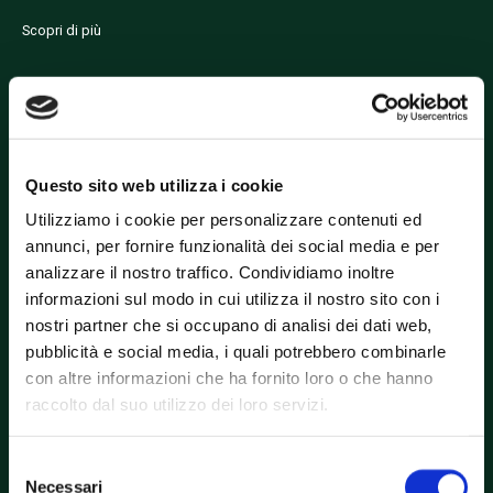
Scopri di più
Sostenibilità
Questo sito web utilizza i cookie
Utilizziamo i cookie per personalizzare contenuti ed
L’architettura sostenibile non esiste. Tutto genera
annunci, per fornire funzionalità dei social media e per
consumo di energia e produce inquinamento. Allora cosa
analizzare il nostro traffico. Condividiamo inoltre
fare per costruire il più possibile nel rispetto del luogo
informazioni sul modo in cui utilizza il nostro sito con i
che […]
nostri partner che si occupano di analisi dei dati web,
pubblicità e social media, i quali potrebbero combinarle
Scopri di più
con altre informazioni che ha fornito loro o che hanno
raccolto dal suo utilizzo dei loro servizi.
Selezione
Necessari
del